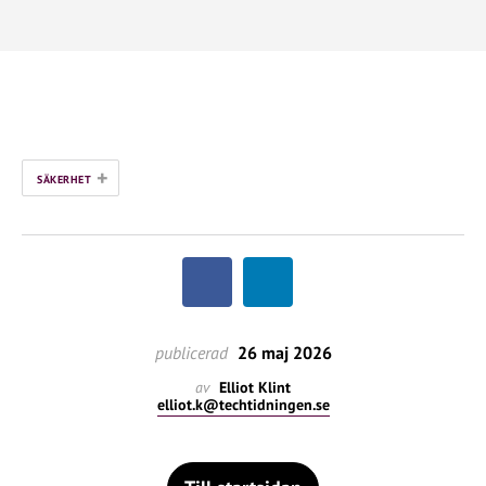
+
SÄKERHET
publicerad
26 maj 2026
av
Elliot Klint
elliot.k@techtidningen.se