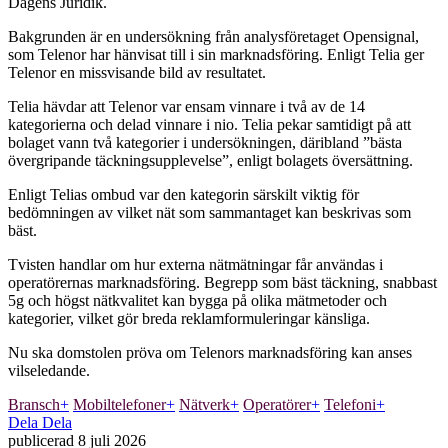
Dagens Juridik.
Bakgrunden är en undersökning från analysföretaget Opensignal,
som Telenor har hänvisat till i sin marknadsföring. Enligt Telia ger
Telenor en missvisande bild av resultatet.
Telia hävdar att Telenor var ensam vinnare i två av de 14
kategorierna och delad vinnare i nio. Telia pekar samtidigt på att
bolaget vann två kategorier i undersökningen, däribland ”bästa
övergripande täckningsupplevelse”, enligt bolagets översättning.
Enligt Telias ombud var den kategorin särskilt viktig för
bedömningen av vilket nät som sammantaget kan beskrivas som
bäst.
Tvisten handlar om hur externa nätmätningar får användas i
operatörernas marknadsföring. Begrepp som bäst täckning, snabbast
5g och högst nätkvalitet kan bygga på olika mätmetoder och
kategorier, vilket gör breda reklamformuleringar känsliga.
Nu ska domstolen pröva om Telenors marknadsföring kan anses
vilseledande.
Bransch
+
Mobiltelefoner
+
Nätverk
+
Operatörer
+
Telefoni
+
Dela
Dela
publicerad
8 juli 2026