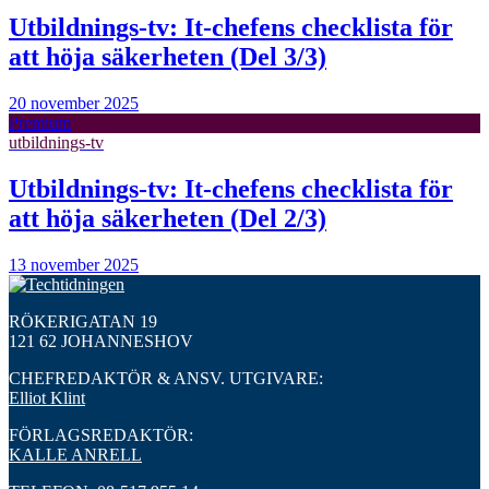
Utbildnings-tv: It-chefens checklista för
att höja säkerheten (Del 3/3)
20 november 2025
Premium
utbildnings-tv
Utbildnings-tv: It-chefens checklista för
att höja säkerheten (Del 2/3)
13 november 2025
RÖKERIGATAN 19
121 62 JOHANNESHOV
CHEFREDAKTÖR & ANSV. UTGIVARE:
Elliot Klint
FÖRLAGSREDAKTÖR:
KALLE ANRELL