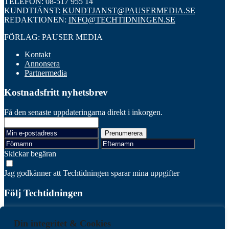
TELEFON: 08-517 955 14
KUNDTJÄNST:
KUNDTJANST@PAUSERMEDIA.SE
REDAKTIONEN:
INFO@TECHTIDNINGEN.SE
FÖRLAG: PAUSER MEDIA
Kontakt
Annonsera
Partnermedia
Kostnadsfritt nyhetsbrev
Få den senaste uppdateringarna direkt i inkorgen.
Skickar begäran
Jag godkänner att Techtidningen sparar mina uppgifter
Följ Techtidningen
Facebook
Linkedin
Din integritet & Cookies