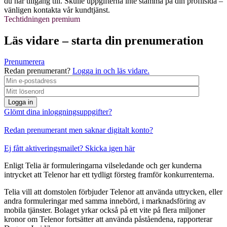
du har tillgång till. Skulle uppgifterna inte stämma på din profilsida –
vänligen kontakta vår kundtjänst.
Techtidningen premium
Läs vidare – starta din prenumeration
Prenumerera
Redan prenumerant?
Logga in och läs vidare.
Logga in
Glömt dina inloggningsuppgifter?
Redan prenumerant men saknar digitalt konto?
Ej fått aktiveringsmailet? Skicka igen här
Enligt Telia är formuleringarna vilseledande och ger kunderna
intrycket att Telenor har ett tydligt försteg framför konkurrenterna.
Telia vill att domstolen förbjuder Telenor att använda uttrycken, eller
andra formuleringar med samma innebörd, i marknadsföring av
mobila tjänster. Bolaget yrkar också på ett vite på flera miljoner
kronor om Telenor fortsätter att använda påståendena, rapporterar