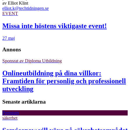
av
Elliot Klint
elliot.k@techtidningen.se
EVENT
Missa inte höstens viktigaste event!
27 maj
Annons
Sponsrat av
Diploma Utbildning
Onlineutbildning på dina villkor:
Framtiden för personlig och professionell
utveckling
Senaste artiklarna
Premium
säkerhet