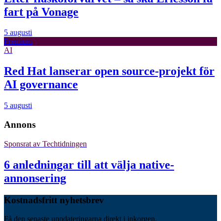
fart på Vonage
5 augusti
Premium
AI
Red Hat lanserar open source-projekt för
AI governance
5 augusti
Annons
Sponsrat av
Techtidningen
6 anledningar till att välja native-
annonsering
Kostnadsfritt nyhetsbrev
Få den senaste uppdateringarna direkt i inkorgen.