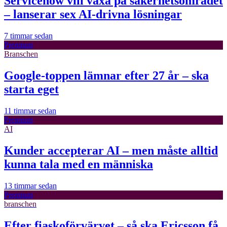
Servicenow vill växa på säkerhetsområdet
– lanserar sex AI-drivna lösningar
7 timmar sedan
Premium
Branschen
Google-toppen lämnar efter 27 år – ska
starta eget
11 timmar sedan
Premium
AI
Kunder accepterar AI – men måste alltid
kunna tala med en människa
13 timmar sedan
Premium
branschen
Efter fiaskoförvärvet – så ska Ericsson få