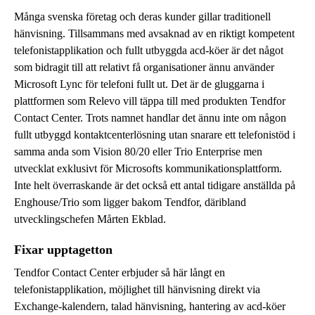
Många svenska företag och deras kunder gillar traditionell
hänvisning. Tillsammans med avsaknad av en riktigt kompetent
telefonistapplikation och fullt utbyggda acd-köer är det något
som bidragit till att relativt få organisationer ännu använder
Microsoft Lync för telefoni fullt ut. Det är de gluggarna i
plattformen som Relevo vill täppa till med produkten Tendfor
Contact Center. Trots namnet handlar det ännu inte om någon
fullt utbyggd kontaktcenterlösning utan snarare ett telefonistöd i
samma anda som Vision 80/20 eller Trio Enterprise men
utvecklat exklusivt för Microsofts kommunikationsplattform.
Inte helt överraskande är det också ett antal tidigare anställda på
Enghouse/Trio som ligger bakom Tendfor, däribland
utvecklingschefen Mårten Ekblad.
Fixar upptagetton
Tendfor Contact Center erbjuder så här långt en
telefonistapplikation, möjlighet till hänvisning direkt via
Exchange-kalendern, talad hänvisning, hantering av acd-köer