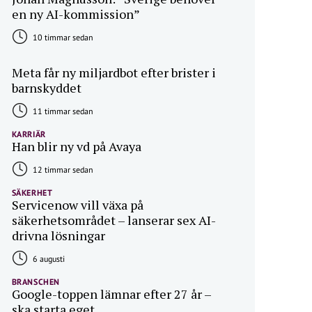
en ny AI-kommission”
10 timmar sedan
Meta får ny miljardbot efter brister i
barnskyddet
11 timmar sedan
KARRIÄR
Han blir ny vd på Avaya
12 timmar sedan
SÄKERHET
Servicenow vill växa på
säkerhetsområdet – lanserar sex AI-
drivna lösningar
6 augusti
BRANSCHEN
Google-toppen lämnar efter 27 år –
ska starta eget