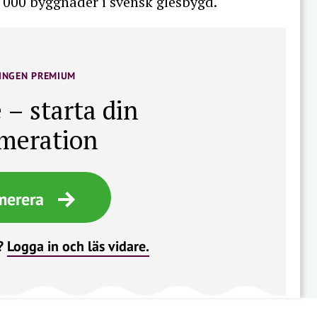
 000 byggnader i svensk glesbygd.
INGEN PREMIUM
 – starta din
meration
merera
?
Logga in och läs vidare.