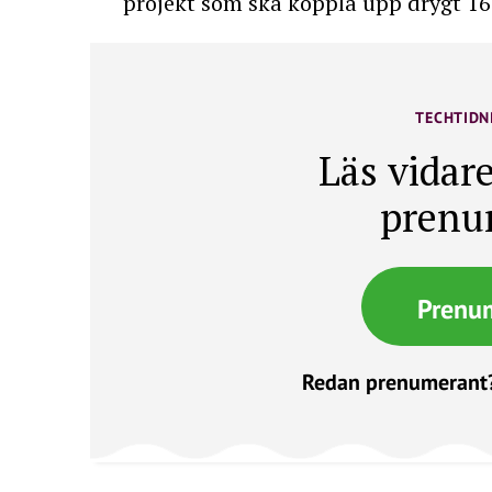
projekt som ska koppla upp drygt 16
TECHTIDN
Läs vidare
prenu
Prenu
Redan prenumerant