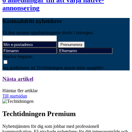
6 anledningar till att välja native-
annonsering
Kostnadsfritt nyhetsbrev
Få den senaste uppdateringarna direkt i inkorgen.
Skickar begäran
Jag godkänner att Techtidningen sparar mina uppgifter
Nästa artikel
Hämtar fler artiklar
Till startsidan
Techtidningen Premium
Nyhetstjänsten för dig som jobbar med professionell
kommunikation. Få nischade nyhetsbrev för ditt intresseområde och