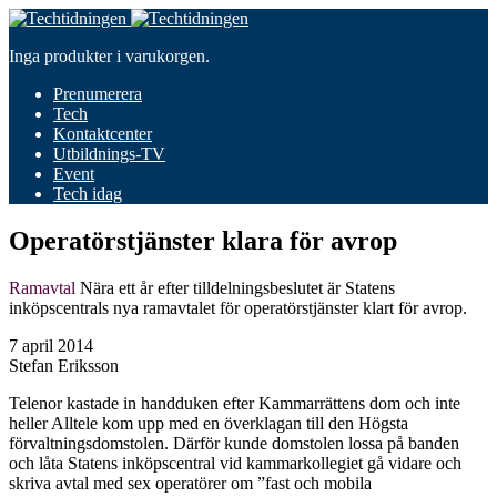
Inga produkter i varukorgen.
Prenumerera
Tech
Kontaktcenter
Utbildnings-TV
Event
Tech idag
Operatörstjänster klara för avrop
Ramavtal
Nära ett år efter tilldelningsbeslutet är Statens
inköpscentrals nya ramavtalet för operatörstjänster klart för avrop.
7 april 2014
Stefan Eriksson
Telenor kastade in handduken efter Kammarrättens dom och inte
heller Alltele kom upp med en överklagan till den Högsta
förvaltningsdomstolen. Därför kunde domstolen lossa på banden
och låta Statens inköpscentral vid kammarkollegiet gå vidare och
skriva avtal med sex operatörer om ”fast och mobila