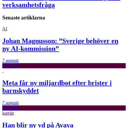
verksamhetsfråga
Senaste artiklarna
AI
Johan Magnusson: ”Sverige behöver en
ny AI-kommission”
7 augusti
Premium
Meta får ny miljardbot efter brister i
barnskyddet
7 augusti
Premium
karriär
Han blir ny vd på Avaya