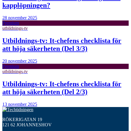
kapplöpningen?
28 november 2025
Premium
utbildnings-tv
Utbildnings-tv: It-chefens checklista för
att höja säkerheten (Del 3/3)
20 november 2025
Premium
utbildnings-tv
Utbildnings-tv: It-chefens checklista för
att höja säkerheten (Del 2/3)
13 november 2025
RÖKERIGATAN 19
121 62 JOHANNESHOV