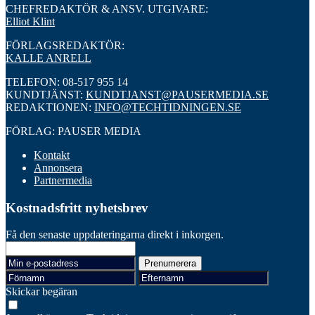
CHEFREDAKTÖR & ANSV. UTGIVARE:
Elliot Klint
FÖRLAGSREDAKTÖR:
KALLE ANRELL
TELEFON: 08-517 955 14
KUNDTJÄNST:
KUNDTJANST@PAUSERMEDIA.SE
REDAKTIONEN:
INFO@TECHTIDNINGEN.SE
FÖRLAG: PAUSER MEDIA
Kontakt
Annonsera
Partnermedia
Kostnadsfritt nyhetsbrev
Få den senaste uppdateringarna direkt i inkorgen.
Skickar begäran