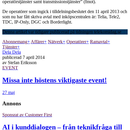
operatörstjänster samt transmissionstjänster” (fmot).
De operatörer som ingick i tilldelningsbeslutet den 11 april 2013 och
som nu har fått skriva avtal med inköpscentralen är: Telia, Tele2,
TDC, IP-Only, DGC och Borderlight.
Denna artikel var tidigare publicerad på tidningen telekomidag.se
Abonnemang
+
Affärer
+
Nätverk
+
Operatörer
+
Ramavtal
+
Tjänster
+
Dela
Dela
publicerad
7 april 2014
av
Stefan Eriksson
EVENT
Missa inte höstens viktigaste event!
27 maj
Annons
Sponsrat av
Customer First
AI i kunddialogen – från teknikfråga till