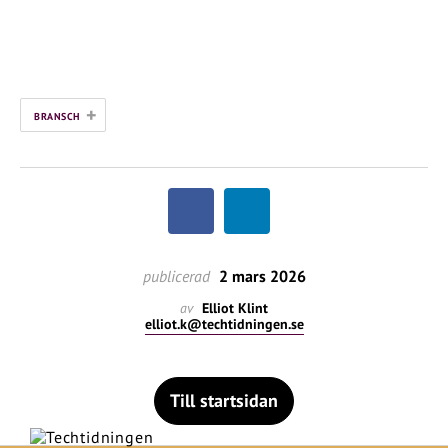
+
BRANSCH
publicerad
2 mars 2026
av
Elliot Klint
elliot.k@techtidningen.se
Till startsidan