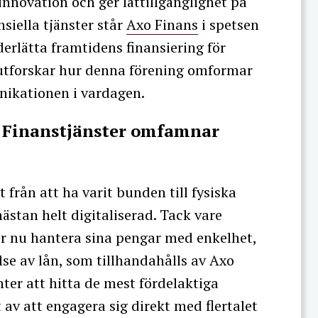
innovation och ger lättillgänglighet på
nsiella tjänster står
Axo Finans
i spetsen
derlätta framtidens finansiering för
l utforskar hur denna förening omformar
ikationen i vardagen.
 Finanstjänster omfamnar
 från att ha varit bunden till fysiska
nästan helt digitaliserad. Tack vare
r nu hantera sina pengar med enkelhet,
else av lån, som tillhandahålls av Axo
ter att hitta de mest fördelaktiga
 av att engagera sig direkt med flertalet