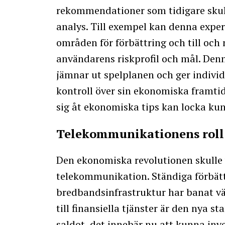
rekommendationer som tidigare skul
analys. Till exempel kan denna expert
områden för förbättring och till och
användarens riskprofil och mål. Denn
jämnar ut spelplanen och ger individ
kontroll över sin ekonomiska framti
sig åt ekonomiska tips kan locka kun
Telekommunikationens roll 
Den ekonomiska revolutionen skulle
telekommunikation. Ständiga förbätt
bredbandsinfrastruktur har banat väg
till finansiella tjänster är den nya s
saldot, det innebär nu att kunna inv