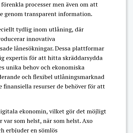
t förenkla processer men även om att
e genom transparent information.
ciellt tydlig inom utlåning, där
roducerar innovativa
ade lånesökningar. Dessa plattformar
g expertis för att hitta skräddarsydda
res unika behov och ekonomiska
uderande och flexibel utlåningsmarknad
e finansiella resurser de behöver för att
igitala ekonomin, vilket gör det möjligt
er var som helst, när som helst. Axo
ch erbjuder en sömlös