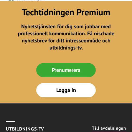
Techtidningen Premium
Nyhetstjänsten för dig som jobbar med
professionell kommunikation. Få nischade
nyhetsbrev för ditt intresseområde och
utbildnings-tv.
Prenumerera
Logga in
Till avdelningen
UTBILDNINGS-TV