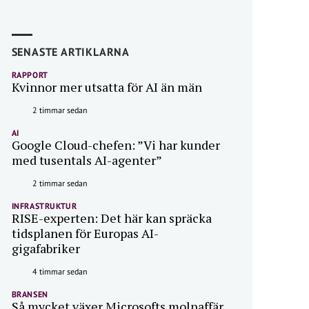
SENASTE ARTIKLARNA
RAPPORT
Kvinnor mer utsatta för AI än män
2 timmar sedan
AI
Google Cloud-chefen: ”Vi har kunder
med tusentals AI-agenter”
2 timmar sedan
INFRASTRUKTUR
RISE-experten: Det här kan spräcka
tidsplanen för Europas AI-
gigafabriker
4 timmar sedan
BRANSEN
Så mycket växer Microsofts molnaffär