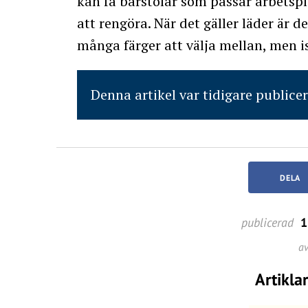
kan få barstolar som passar arbetspl
att rengöra. När det gäller läder är de
många färger att välja mellan, men ist
Denna artikel var tidigare publice
DELA
publicerad
1
a
Artikla