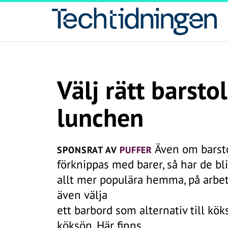
Välj rätt barsto
lunchen
Även om barsto
SPONSRAT AV
PUFFER
förknippas med barer, så har de bli
allt mer populära hemma, på arbe
även välja
ett barbord som alternativ till kök
köksön. Här finns