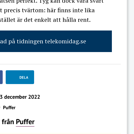
atsen perfekt. Tyg kan dock vara svårt
t precis tvärtom: här finns inte lika
ället är det enkelt att hålla rent.
rad på tidningen telekomidag.se
DELA
3 december 2022
v
Puffer
r från
Puffer