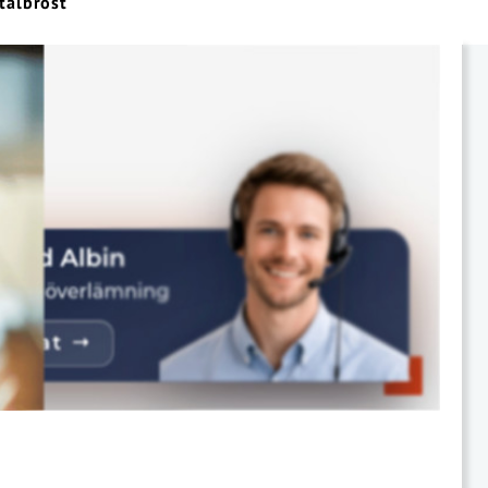
tålbröst