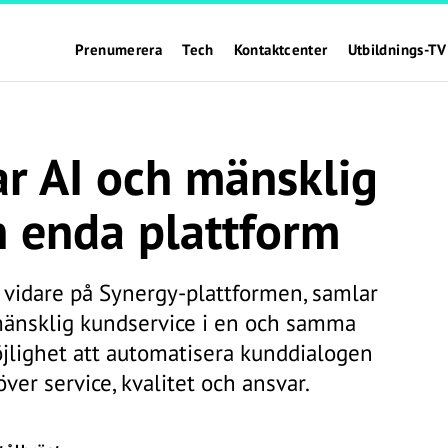
Prenumerera
Tech
Kontaktcenter
Utbildnings-TV
r AI och mänsklig
n enda plattform
vidare på Synergy-plattformen, samlar
h mänsklig kundservice i en och samma
öjlighet att automatisera kunddialogen
över service, kvalitet och ansvar.