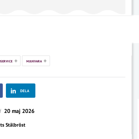
+
+
SERVICE
MJUKVARA
DELA
d
20 maj 2026
ts Stålbröst