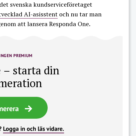
det svenska kundserviceföretaget
tvecklad AI-asisstent
och nu tar man
g genom att lansera Responda One.
INGEN PREMIUM
 – starta din
meration
merera
?
Logga in och läs vidare.