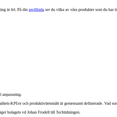
ng är fel. På din
profilsida
ser du vilka av våra produkter som du har til
l anpassning.
alitets-KPI:er och produktivitetsmått är gemensamt definierade. Vad som
säger bolagets vd Johan Frodell till Techtidningen.