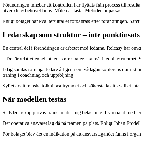
Förändringen innebär att kontrollen har flyttats från process till resul
utvecklingsbehovet finns. Målen är fasta. Metoden anpassas.
Enligt bolaget har kvalitetsutfallet förbättrats efter förändringen. Samti
Ledarskap som struktur – inte punktinsats
En central del i förändringen är arbetet med ledarna. Releasy har omkr
– Det är relativt enkelt att enas om strategiska mål i ledningsrummet. 
I dag samlas samtliga ledare årligen i en tvådagarskonferens där rikt
träning i coachning och uppföljning.
Syftet är att minska tolkningsutrymmet och säkerställa att kvalitet inte
När modellen testas
Självledarskap prövas främst under hög belastning. I samband med ter
Det operativa ansvaret låg då på teamen på plats. Enligt Johan Frodell 
För bolaget blev det en indikation på att ansvarstagandet fanns i organi