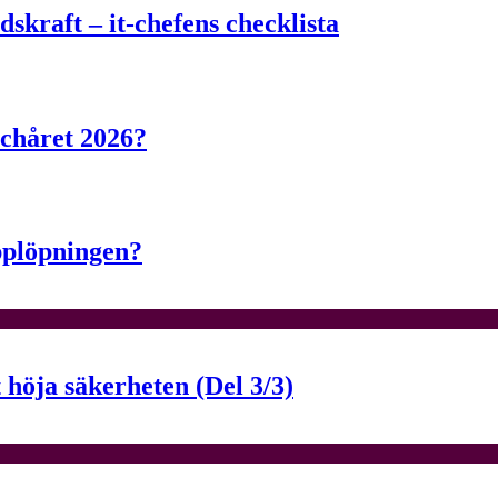
skraft – it-chefens checklista
echåret 2026?
pplöpningen?
t höja säkerheten (Del 3/3)