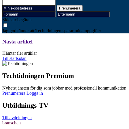
Skickar begäran
Jag godkänner att Techtidningen sparar mina uppgifter
Nästa artikel
Hämtar fler artiklar
Till startsidan
Techtidningen Premium
Nyhetstjänsten för dig som jobbar med professionell kommunikation. F
Prenumerera
Logga in
Utbildnings-TV
Till avdelningen
branschen