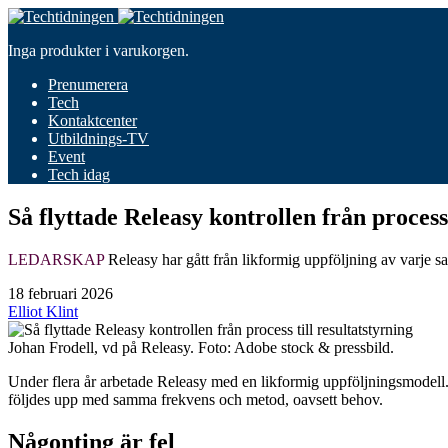
Inga produkter i varukorgen.
Prenumerera
Tech
Kontaktcenter
Utbildnings-TV
Event
Tech idag
Så flyttade Releasy kontrollen från process 
LEDARSKAP
Releasy har gått från likformig uppföljning av varje samta
18 februari 2026
Elliot Klint
Johan Frodell, vd på Releasy. Foto: Adobe stock & pressbild.
Under flera år arbetade Releasy med en likformig uppföljningsmodell. 
följdes upp med samma frekvens och metod, oavsett behov.
Någonting är fel