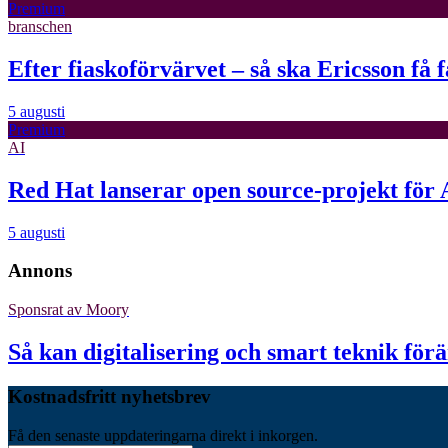
Premium
branschen
Efter fiaskoförvärvet – så ska Ericsson få 
5 augusti
Premium
AI
Red Hat lanserar open source-projekt för
5 augusti
Annons
Sponsrat av
Moory
Så kan digitalisering och smart teknik för
Kostnadsfritt nyhetsbrev
Få den senaste uppdateringarna direkt i inkorgen.