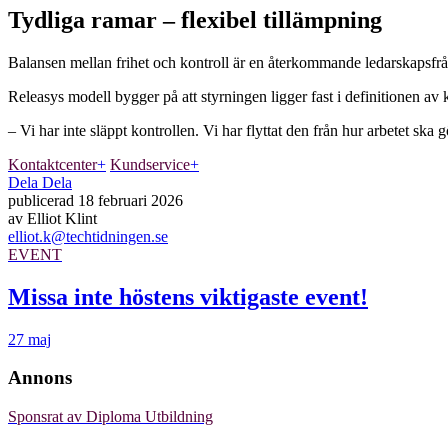
Tydliga ramar – flexibel tillämpning
Balansen mellan frihet och kontroll är en återkommande ledarskapsfråg
Releasys modell bygger på att styrningen ligger fast i definitionen av 
– Vi har inte släppt kontrollen. Vi har flyttat den från hur arbetet ska gö
Kontaktcenter
+
Kundservice
+
Dela
Dela
publicerad
18 februari 2026
av
Elliot Klint
elliot.k@techtidningen.se
EVENT
Missa inte höstens viktigaste event!
27 maj
Annons
Sponsrat av
Diploma Utbildning