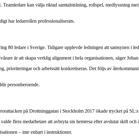
tat. Teamledare kan välja riktad samtalsträning, rollspel, medlyssning me
digt har ledarrollen professionaliserats.
ing 80 ledare i Sverige. Tidigare upplevde ledningen att samsynen i led
Svårare är att skapa verklig alignment i hela organisationen, säger Johan
ning, prioriteringar och arbetssätt konkretiseras. Det följs av återkom
 blir personberoende.
rorattacken på Drottninggatan i Stockholm 2017 ökade trycket på SL:s 
valde flera medarbetare att avbryta sin hemresa efter avslutat skift och å
sationen – inte enbart i instruktioner.