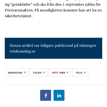
sig ”grönkläder” och ska från den 1 september jobba för
Försvarsmakten. På myndigheten kommer han att ha en
säkerhetstjänst.
Denna artikel var tidigare publicerad på tidningen
telekomidag.se
+
+
+
+
BRANSCHEN
CYGATE
NYTT JOBB
TELIA