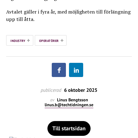
Avtalet gäller i fyra år, med möjligheten till förlängning
upp till åtta.
+
+
INDUSTRY
OPERATÖRER
publicerad
6 oktober 2025
av
Linus Bengtsson
linus.b@techtidningen.se
Till startsidan