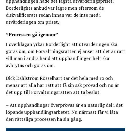
upphandlingen hade det lägsta utvärderingspriset.
Borderlights anbud var lägre men eftersom de
diskvalificerats redan innan var de inte med i
utvärderingen om priset.
”Processen gå igenom”
I överklagan yrkar Borderlight att utvärderingen ska
göras om, om Förvaltningsrätten ej anser att det är rätt
vill man i andra hand att upphandlingen helt ska
avbrytas och göras om.
Dick Dahlström Rösselhart tar det hela med ro och
menar att alla har rätt att få sin sak prövad och nu är
det upp till Förvaltningsrätten att ta beslut.
– Att upphandlingar överprövas är en naturlig del i det
löpande upphandlingsarbetet. Nu närmast får vi låta
den rättsliga processen ha sin gång.