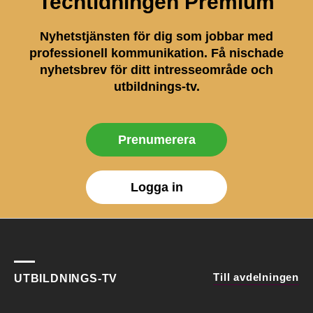
Techtidningen Premium
Nyhetstjänsten för dig som jobbar med
professionell kommunikation. Få nischade
nyhetsbrev för ditt intresseområde och
utbildnings-tv.
Prenumerera
Logga in
Till avdelningen
UTBILDNINGS-TV