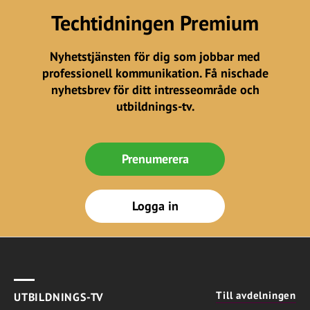
Techtidningen Premium
Nyhetstjänsten för dig som jobbar med
professionell kommunikation. Få nischade
nyhetsbrev för ditt intresseområde och
utbildnings-tv.
Prenumerera
Logga in
Till avdelningen
UTBILDNINGS-TV