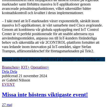
marknader samt förbättra massiva IoT-applikationer genom
avancerade prissättningsfunktioner, vilket säkerställer bättre
kostnadskontroll och kvalitet i deras implementationer.
– I takt med att IoT-marknaden växer exponentiellt, särskilt inom
massiva IoT-applikationer, är vårt samarbete med Cisco avgörande.
Genom att kombinera vår globala uppkoppling med IoT Control
Center är vi perfekt positionerade för att snabbt adressera nya
användningsområden, anpassa oss till IoT-kunders föränderliga
behov och säkerställa att vår 2CONTROL-plattform fortsätter att
vara ledande inom innovation på IoT-området, säger Stefan
Trampus, affärsområdeschef för företagsmarknaden på Tele2.
Denna artikel var tidigare publicerad på tidningen telekomidag.se
Branschen
+
IOT
+
Operatörer
+
Dela
Dela
publicerad
21 november 2024
av
Gabriel Nilsson
EVENT
Missa inte höstens viktigaste event!
27 maj