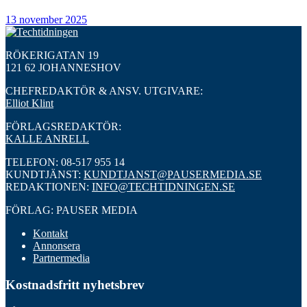
13 november 2025
RÖKERIGATAN 19
121 62 JOHANNESHOV
CHEFREDAKTÖR & ANSV. UTGIVARE:
Elliot Klint
FÖRLAGSREDAKTÖR:
KALLE ANRELL
TELEFON: 08-517 955 14
KUNDTJÄNST:
KUNDTJANST@PAUSERMEDIA.SE
REDAKTIONEN:
INFO@TECHTIDNINGEN.SE
FÖRLAG: PAUSER MEDIA
Kontakt
Annonsera
Partnermedia
Kostnadsfritt nyhetsbrev