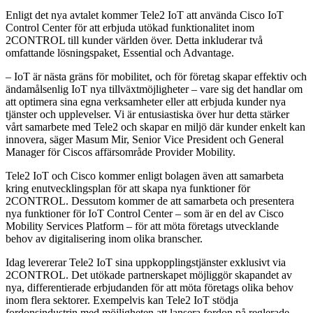
Enligt det nya avtalet kommer Tele2 IoT att använda Cisco IoT
Control Center för att erbjuda utökad funktionalitet inom
2CONTROL till kunder världen över. Detta inkluderar två
omfattande lösningspaket, Essential och Advantage.
– IoT är nästa gräns för mobilitet, och för företag skapar effektiv och
ändamålsenlig IoT nya tillväxtmöjligheter – vare sig det handlar om
att optimera sina egna verksamheter eller att erbjuda kunder nya
tjänster och upplevelser. Vi är entusiastiska över hur detta stärker
vårt samarbete med Tele2 och skapar en miljö där kunder enkelt kan
innovera, säger Masum Mir, Senior Vice President och General
Manager för Ciscos affärsområde Provider Mobility.
Tele2 IoT och Cisco kommer enligt bolagen även att samarbeta
kring enutvecklingsplan för att skapa nya funktioner för
2CONTROL. Dessutom kommer de att samarbeta och presentera
nya funktioner för IoT Control Center – som är en del av Cisco
Mobility Services Platform – för att möta företags utvecklande
behov av digitalisering inom olika branscher.
Idag levererar Tele2 IoT sina uppkopplingstjänster exklusivt via
2CONTROL. Det utökade partnerskapet möjliggör skapandet av
nya, differentierade erbjudanden för att möta företags olika behov
inom flera sektorer. Exempelvis kan Tele2 IoT stödja
fordonsindustrin med möjligheten att lansera fordon på reglerade