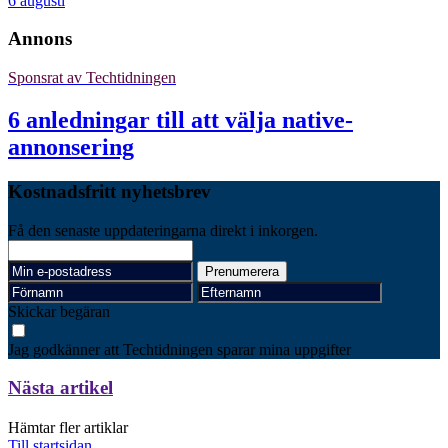
6 augusti
Annons
Sponsrat av
Techtidningen
6 anledningar till att välja native-
annonsering
Kostnadsfritt nyhetsbrev
Få den senaste uppdateringarna direkt i inkorgen.
Skickar begäran
Jag godkänner att Techtidningen sparar mina uppgifter
Nästa artikel
Hämtar fler artiklar
Till startsidan