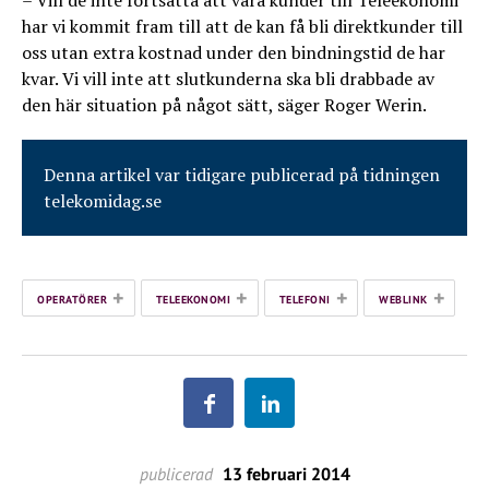
– Vill de inte fortsätta att vara kunder till Teleekonomi
har vi kommit fram till att de kan få bli direktkunder till
oss utan extra kostnad under den bindningstid de har
kvar. Vi vill inte att slutkunderna ska bli drabbade av
den här situation på något sätt, säger Roger Werin.
Denna artikel var tidigare publicerad på tidningen
telekomidag.se
+
+
+
+
OPERATÖRER
TELEEKONOMI
TELEFONI
WEBLINK
publicerad
13 februari 2014