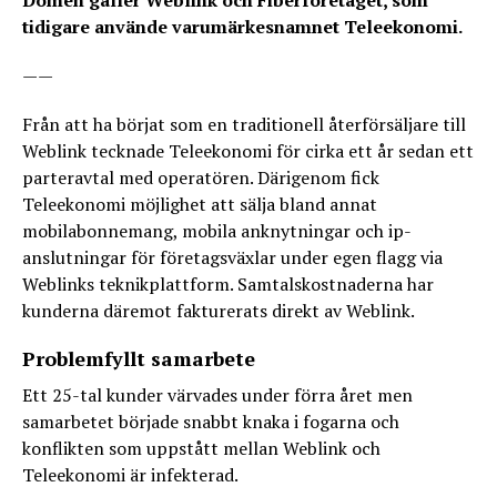
Domen gäller Weblink och Fiberföretaget, som
tidigare använde varumärkesnamnet Teleekonomi.
——
Från att ha börjat som en traditionell återförsäljare till
Weblink tecknade Teleekonomi för cirka ett år sedan ett
parteravtal med operatören. Därigenom fick
Teleekonomi möjlighet att sälja bland annat
mobilabonnemang, mobila anknytningar och ip-
anslutningar för företagsväxlar under egen flagg via
Weblinks teknikplattform. Samtalskostnaderna har
kunderna däremot fakturerats direkt av Weblink.
Problemfyllt samarbete
Ett 25-tal kunder värvades under förra året men
samarbetet började snabbt knaka i fogarna och
konflikten som uppstått mellan Weblink och
Teleekonomi är infekterad.