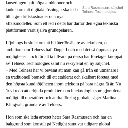
lanseringen haft höga ambitioner och
Sara Rasmussen, säljchef
tanken om att digitala lösningar ska leda
Telness Technologies
till lägre driftskostnader och nya
affärsmodeller. Som ett led i detta har därför den egna tekniska
plattformen varit själva grundpelaren.
I fjol togs beslutet om att bli återförsäljare av tekniken, en
ambition som Telness haft länge. I och med det så öppnas nya
möjligheter – och för att ta tillvara på dessa har företaget knoppat
av Telness Technologies samt nu rekryterat en ny säljchef.
– Med Telness har vi bevisat att man kan gå från en utmanare i
en traditionell bransch till ett etablerat och skalbart företag med
den högsta kundnöjdheten inom telekom på bara några få år. Nu
är vi redo att erbjuda produkterna och teknologin som gjort detta
möjligt till operatörer och andra företag globalt, säger Martina
Klingvall, grundare av Telness.
Hon som ska leda arbetet heter Sara Rasmussen och har en
bakgrund som konsult på Netlight samt var tidigare global