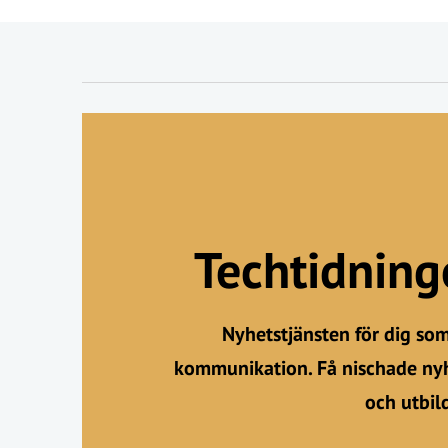
Techtidnin
Nyhetstjänsten för dig so
kommunikation. Få nischade nyh
och utbil