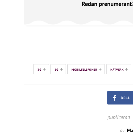
Redan prenumerant
+
+
+
+
3G
5G
MOBILTELEFONER
NÄTVERK
DELA
publicerad
av
Ma