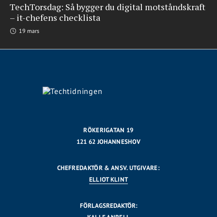
TechTorsdag: Så bygger du digital motståndskraft
– it-chefens checklista
19 mars
RÖKERIGATAN 19
121 62 JOHANNESHOV
CHEFREDAKTÖR & ANSV. UTGIVARE:
ELLIOT KLINT
FÖRLAGSREDAKTÖR: