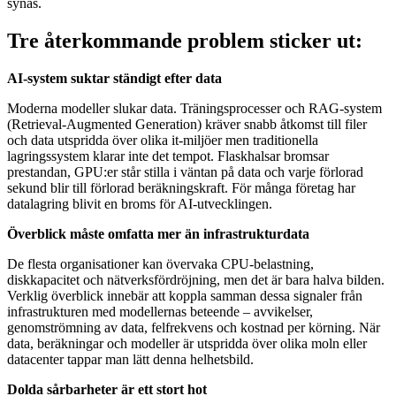
synas.
Tre återkommande problem sticker ut:
AI-system suktar ständigt efter data
Moderna modeller slukar data. Träningsprocesser och RAG-system
(Retrieval-Augmented Generation) kräver snabb åtkomst till filer
och data utspridda över olika it-miljöer men traditionella
lagringssystem klarar inte det tempot. Flaskhalsar bromsar
prestandan, GPU:er står stilla i väntan på data och varje förlorad
sekund blir till förlorad beräkningskraft. För många företag har
datalagring blivit en broms för AI-utvecklingen.
Överblick måste omfatta mer än infrastrukturdata
De flesta organisationer kan övervaka CPU-belastning,
diskkapacitet och nätverksfördröjning, men det är bara halva bilden.
Verklig överblick innebär att koppla samman dessa signaler från
infrastrukturen med modellernas beteende – avvikelser,
genomströmning av data, felfrekvens och kostnad per körning. När
data, beräkningar och modeller är utspridda över olika moln eller
datacenter tappar man lätt denna helhetsbild.
Dolda sårbarheter är ett stort hot