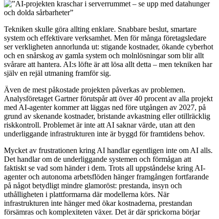
Tekniken skulle göra allting enklare. Snabbare beslut, smartare
system och effektivare verksamhet. Men för många företagsledare
ser verkligheten annorlunda ut: stigande kostnader, ökande cyberhot
och en snårskog av gamla system och molnlösningar som blir allt
svårare att hantera. AI:s löfte är att lösa allt detta – men tekniken har
själv en rejäl utmaning framför sig.
Även de mest påkostade projekten påverkas av problemen.
Analysföretaget Gartner förutspår att över 40 procent av alla projekt
med AI-agenter kommer att läggas ned före utgången av 2027, på
grund av skenande kostnader, bristande avkastning eller otillräcklig
riskkontroll. Problemet är inte att AI saknar värde, utan att den
underliggande infrastrukturen inte är byggd för framtidens behov.
Mycket av frustrationen kring AI handlar egentligen inte om AI alls.
Det handlar om de underliggande systemen och förmågan att
faktiskt se vad som händer i dem. Trots all uppståndelse kring AI-
agenter och autonoma arbetsflöden hänger framgången fortfarande
på något betydligt mindre glamoröst: prestanda, insyn och
uthålligheten i plattformarna där modellerna körs. När
infrastrukturen inte hänger med ökar kostnaderna, prestandan
försämras och komplexiteten växer. Det är där sprickorna börjar