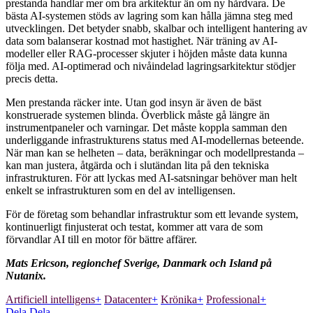
prestanda handlar mer om bra arkitektur än om ny hårdvara. De
bästa AI-systemen stöds av lagring som kan hålla jämna steg med
utvecklingen. Det betyder snabb, skalbar och intelligent hantering av
data som balanserar kostnad mot hastighet. När träning av AI-
modeller eller RAG-processer skjuter i höjden måste data kunna
följa med. AI-optimerad och nivåindelad lagringsarkitektur stödjer
precis detta.
Men prestanda räcker inte. Utan god insyn är även de bäst
konstruerade systemen blinda. Överblick måste gå längre än
instrumentpaneler och varningar. Det måste koppla samman den
underliggande infrastrukturens status med AI-modellernas beteende.
När man kan se helheten – data, beräkningar och modellprestanda –
kan man justera, åtgärda och i slutändan lita på den tekniska
infrastrukturen. För att lyckas med AI-satsningar behöver man helt
enkelt se infrastrukturen som en del av intelligensen.
För de företag som behandlar infrastruktur som ett levande system,
kontinuerligt finjusterat och testat, kommer att vara de som
förvandlar AI till en motor för bättre affärer.
Mats Ericson, regionchef Sverige, Danmark och Island på
Nutanix.
Artificiell intelligens
+
Datacenter
+
Krönika
+
Professional
+
Dela
Dela