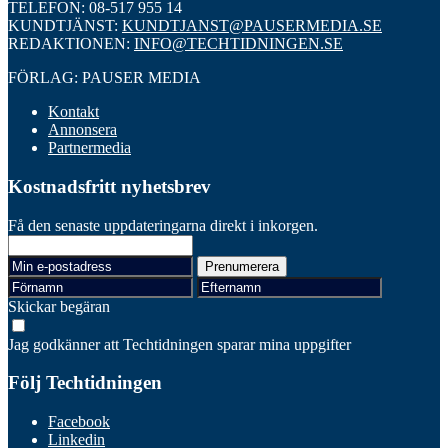
TELEFON: 08-517 955 14
KUNDTJÄNST:
KUNDTJANST@PAUSERMEDIA.SE
REDAKTIONEN:
INFO@TECHTIDNINGEN.SE
FÖRLAG: PAUSER MEDIA
Kontakt
Annonsera
Partnermedia
Kostnadsfritt nyhetsbrev
Få den senaste uppdateringarna direkt i inkorgen.
Skickar begäran
Jag godkänner att Techtidningen sparar mina uppgifter
Följ Techtidningen
Facebook
Linkedin