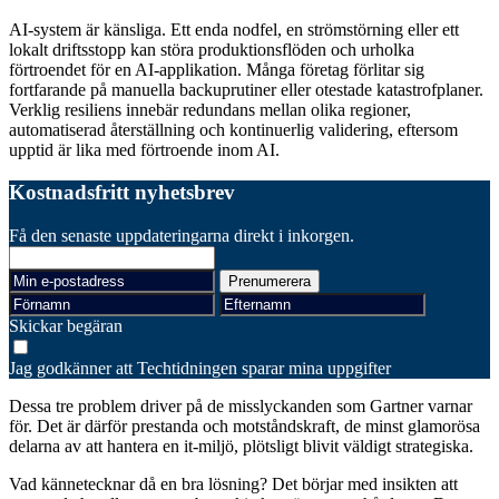
AI-system är känsliga. Ett enda nodfel, en strömstörning eller ett
lokalt driftsstopp kan störa produktionsflöden och urholka
förtroendet för en AI-applikation. Många företag förlitar sig
fortfarande på manuella backuprutiner eller otestade katastrofplaner.
Verklig resiliens innebär redundans mellan olika regioner,
automatiserad återställning och kontinuerlig validering, eftersom
upptid är lika med förtroende inom AI.
Kostnadsfritt nyhetsbrev
Få den senaste uppdateringarna direkt i inkorgen.
Skickar begäran
Jag godkänner att Techtidningen sparar mina uppgifter
Dessa tre problem driver på de misslyckanden som Gartner varnar
för. Det är därför prestanda och motståndskraft, de minst glamorösa
delarna av att hantera en it-miljö, plötsligt blivit väldigt strategiska.
Vad kännetecknar då en bra lösning? Det börjar med insikten att