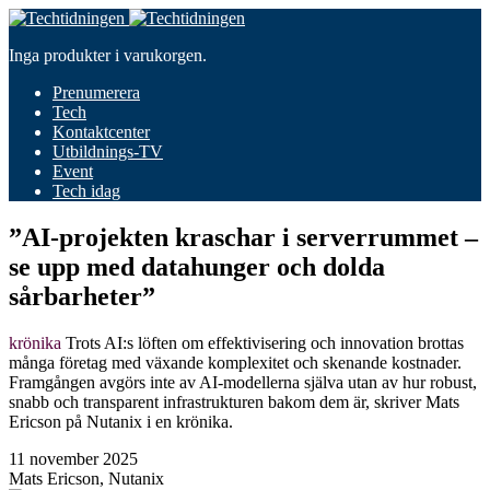
Inga produkter i varukorgen.
Prenumerera
Tech
Kontaktcenter
Utbildnings-TV
Event
Tech idag
”AI-projekten kraschar i serverrummet –
se upp med datahunger och dolda
sårbarheter”
krönika
Trots AI:s löften om effektivisering och innovation brottas
många företag med växande komplexitet och skenande kostnader.
Framgången avgörs inte av AI-modellerna själva utan av hur robust,
snabb och transparent infrastrukturen bakom dem är, skriver Mats
Ericson på Nutanix i en krönika.
11 november 2025
Mats Ericson, Nutanix