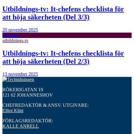
Utbildnings-tv: It-chefens checklista för
att höja säkerheten (Del 3/3)
20 november 2025
Premium
utbildnings-tv
Utbildnings-tv: It-chefens checklista för
att höja säkerheten (Del 2/3)
13 november 2025
RÖKERIGATAN 19
121 62 JOHANNESHOV
CHEFREDAKTÖR & ANSV. UTGIVARE:
Elliot Klint
FÖRLAGSREDAKTÖR:
KALLE ANRELL