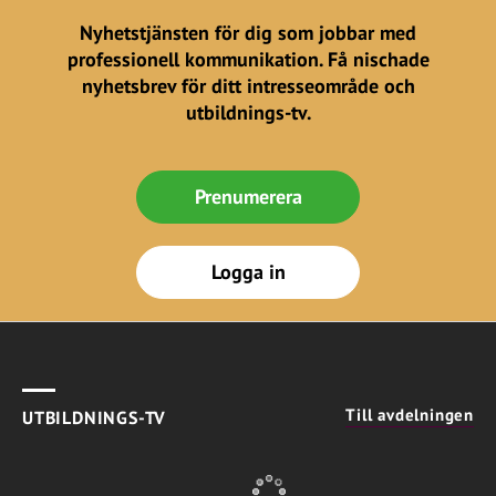
Nyhetstjänsten för dig som jobbar med
professionell kommunikation. Få nischade
nyhetsbrev för ditt intresseområde och
utbildnings-tv.
Prenumerera
Logga in
Till avdelningen
UTBILDNINGS-TV