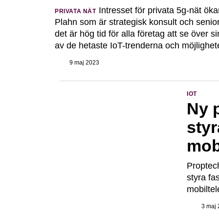
Intresset för privata 5g-nät öka
PRIVATA NÄT
Plahn som är strategisk konsult och senior
det är hög tid för alla företag att se över
av de hetaste IoT-trenderna och möjlighet
9 maj 2023
IOT
Ny p
styr
mob
Proptech
styra fa
mobiltele
3 maj 