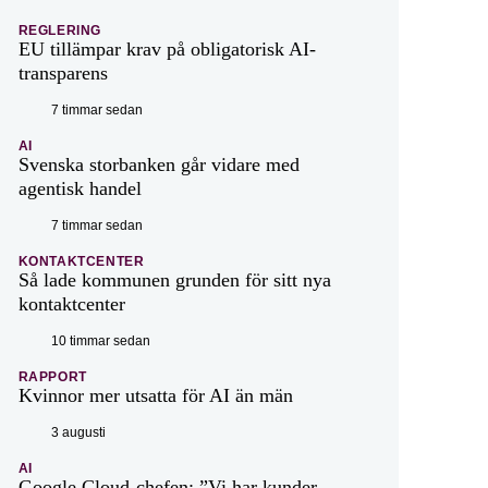
REGLERING
EU tillämpar krav på obligatorisk AI-
transparens
7 timmar sedan
AI
Svenska storbanken går vidare med
agentisk handel
7 timmar sedan
KONTAKTCENTER
Så lade kommunen grunden för sitt nya
kontaktcenter
10 timmar sedan
RAPPORT
Kvinnor mer utsatta för AI än män
3 augusti
AI
Google Cloud-chefen: ”Vi har kunder