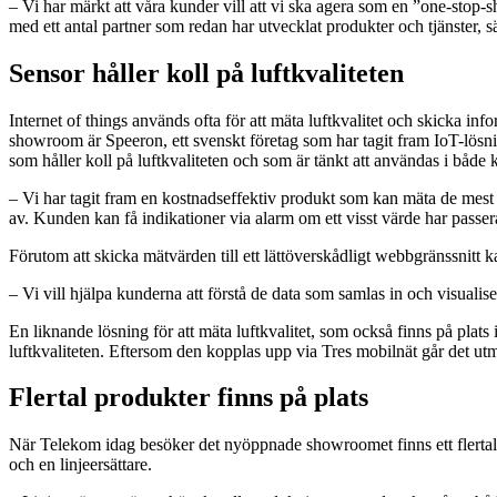
– Vi har märkt att våra kunder vill att vi ska agera som en ”one-stop-sh
med ett antal partner som redan har utvecklat produkter och tjänster, 
Sensor håller koll på luftkvaliteten
Internet of things används ofta för att mäta luftkvalitet och skicka in
showroom är Speeron, ett svenskt företag som har tagit fram IoT-lös
som håller koll på luftkvaliteten och som är tänkt att användas i både
– Vi har tagit fram en kostnadseffektiv produkt som kan mäta de mest 
av. Kunden kan få indikationer via alarm om ett visst värde har pass
Förutom att skicka mätvärden till ett lättöverskådligt webbgränssnitt k
– Vi vill hjälpa kunderna att förstå de data som samlas in och visuali
En liknande lösning för att mäta luftkvalitet, som också finns på pla
luftkvaliteten. Eftersom den kopplas upp via Tres mobilnät går det utmär
Flertal produkter finns på plats
När Telekom idag besöker det nyöppnade showroomet finns ett flertal p
och en linjeersättare.