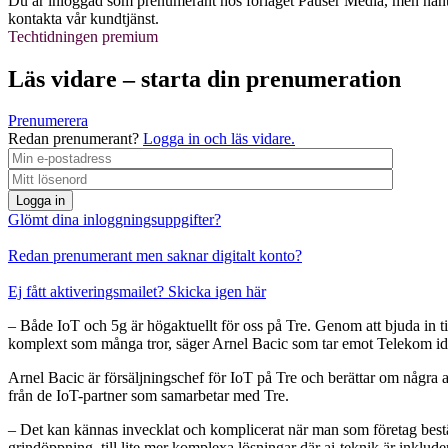
Du är inloggad som prenumerant hos förlaget Pauser Media, men nånti
kontakta vår kundtjänst.
Techtidningen premium
Läs vidare – starta din prenumeration
Prenumerera
Redan prenumerant?
Logga in och läs vidare.
Logga in
Glömt dina inloggningsuppgifter?
Redan prenumerant men saknar digitalt konto?
Ej fått aktiveringsmailet? Skicka igen här
– Både IoT och 5g är högaktuellt för oss på Tre. Genom att bjuda in ti
komplext som många tror, säger Arnel Bacic som tar emot Telekom i
Arnel Bacic är försäljningschef för IoT på Tre och berättar om några av
från de IoT-partner som samarbetar med Tre.
– Det kan kännas invecklat och komplicerat när man som företag bestämm
grindöppning, till lite mer komplexa lösningar där ai-teknik är inkluder