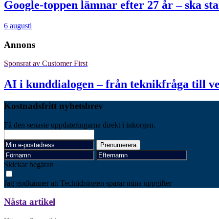
Google-toppen lämnar efter 27 år – ska sta
6 augusti
Annons
Sponsrat av
Customer First
AI i kunddialogen – från teknikfråga till 
Kostnadsfritt nyhetsbrev
Få den senaste uppdateringarna direkt i inkorgen.
Skickar begäran
Jag godkänner att Techtidningen sparar mina uppgifter
Nästa artikel