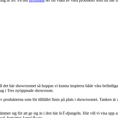
ng är fel. På din
profilsida
ser du vilka av våra produkter som du har til
ll det här showroomet så hoppas vi kunna inspirera både våra befintliga
dag i Tres nyöppnade showroom.
 produkterna som för tillfället finns på plats i showroomet. Tanken är a
er sig för att ge sig in i den här IoT-djungeln. Här vill vi visa upp al
ad, fortsätter Arnel Bacic.