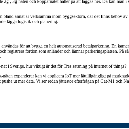
e 2g-, 3g-näten och kopparnätet håller på att läggas ner. Då kan man i st
 bland annat är verksamma inom byggsektorn, där det finns behov av a
underlägga logistik och planering.
 användas för att bygga en helt automatiserad betalparkering. En kamer
 och registrera fordon som anländer och lämnar parkeringsplatsen. På så
.
i Sverige, hur viktigt är det för Tres satsning på internet of things?
g-näten expanderar kan vi applicera IoT mer lättilllgängligt på marknade
tt pusha ut mer data. Vi ser redan jättestor efterfrågan på Cat-M1 och 