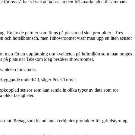
åde för oss så har vi valt att ta oss an den IoT-marknaden tillsammans
ning. En av de partner som finns på plats med sina produkter i Tres
en och hotellbransch, men i showroomet visar man upp en liten sensor
å att man får en uppfattning om kvaliteten på luftmiljön som man omges
nns på plats när Telekom idag besöker showroomet.
valiteten försämras.
örebyggande underhåll, säger Peter Turner.
uppkopplad sensor som kan samla in olika typer av data som rör
 olika fastigheter.
aserat företag som bland annat erbjuder produkter för grindstyrning