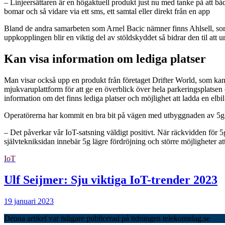
– Linjeersättaren är en högaktuell produkt just nu med tanke på att båd
bomar och så vidare via ett sms, ett samtal eller direkt från en app
Bland de andra samarbeten som Arnel Bacic nämner finns Ahlsell, som
uppkopplingen blir en viktig del av stöldskyddet så bidrar den til att 
Kan visa information om lediga platser
Man visar också upp en produkt från företaget Drifter World, som kan
mjukvaruplattform för att ge en överblick över hela parkeringsplatsen
information om det finns lediga platser och möjlighet att ladda en elbil
Operatörerna har kommit en bra bit på vägen med utbyggnaden av 5g-nät 
– Det påverkar vår IoT-satsning väldigt positivt. När räckvidden för 5
självtekniksidan innebär 5g lägre fördröjning och större möjligheter a
IoT
Ulf Seijmer: Sju viktiga IoT-trender 2023
19 januari 2023
Denna artikel var tidigare publicerad på tidningen telekomidag.se