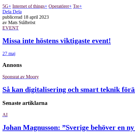
5G
+
Internet of things
+
Operatörer
+
Tre
+
Dela
Dela
publicerad
18 april 2023
av
Mats Stålbröst
EVENT
Missa inte höstens viktigaste event!
27 maj
Annons
Sponsrat av
Moory
Så kan digitalisering och smart teknik för
Senaste artiklarna
AI
Johan Magnusson: ”Sverige behöver en n