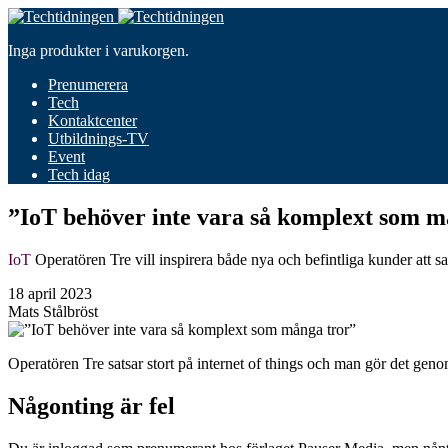
Inga produkter i varukorgen.
Prenumerera
Tech
Kontaktcenter
Utbildnings-TV
Event
Tech idag
”IoT behöver inte vara så komplext som m
IoT
Operatören Tre vill inspirera både nya och befintliga kunder att 
18 april 2023
Mats Stålbröst
Operatören Tre satsar stort på internet of things och man gör det geno
Någonting är fel