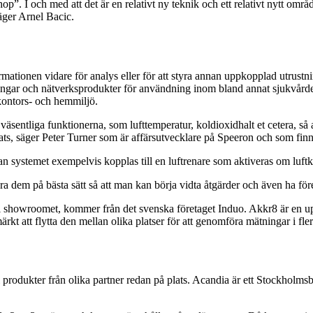
op”. I och med att det är en relativt ny teknik och ett relativt nytt omr
säger Arnel Bacic.
formationen vidare för analys eller för att styra annan uppkopplad utrust
ningar och nätverksprodukter för användning inom bland annat sjukvård
 kontors- och hemmiljö.
väsentliga funktionerna, som lufttemperatur, koldioxidhalt et cetera, s
erats, säger Peter Turner som är affärsutvecklare på Speeron och som fi
an systemet exempelvis kopplas till en luftrenare som aktiveras om luftk
sera dem på bästa sätt så att man kan börja vidta åtgärder och även ha f
ts i showroomet, kommer från det svenska företaget Induo. Akkr8 är en 
kt att flytta den mellan olika platser för att genomföra mätningar i flera
rodukter från olika partner redan på plats. Acandia är ett Stockholmsb