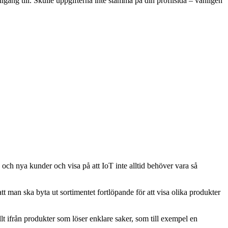
lgång till. Skulle uppgifterna inte stämma på din profilsida – vänligen
 och nya kunder och visa på att IoT inte alltid behöver vara så
tt man ska byta ut sortimentet fortlöpande för att visa olika produkter
lt ifrån produkter som löser enklare saker, som till exempel en