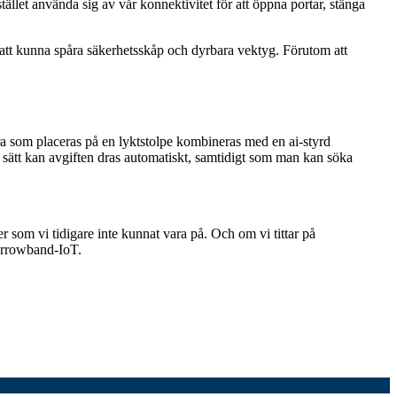
ället använda sig av vår konnektivitet för att öppna portar, stänga
tt kunna spåra säkerhetsskåp och dyrbara vektyg. Förutom att
a som placeras på en lyktstolpe kombineras med en ai-styrd
 sätt kan avgiften dras automatiskt, samtidigt som man kan söka
r som vi tidigare inte kunnat vara på. Och om vi tittar på
Narrowband-IoT.