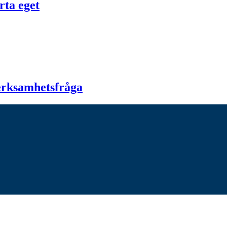
rta eget
verksamhetsfråga