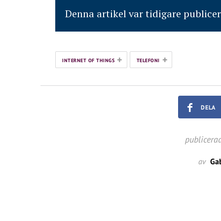
Denna artikel var tidigare publice
+
+
INTERNET OF THINGS
TELEFONI
DELA
publicera
av
Gab