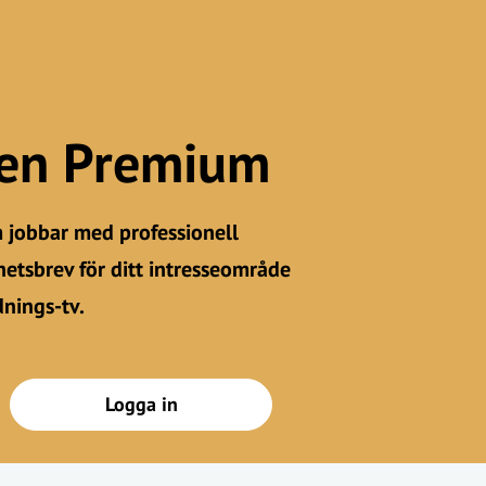
gen Premium
m jobbar med professionell
etsbrev för ditt intresseområde
dnings-tv.
Logga in