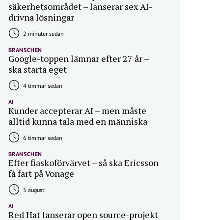
säkerhetsområdet – lanserar sex AI-
drivna lösningar
2 minuter sedan
BRANSCHEN
Google-toppen lämnar efter 27 år –
ska starta eget
4 timmar sedan
AI
Kunder accepterar AI – men måste
alltid kunna tala med en människa
6 timmar sedan
BRANSCHEN
Efter fiaskoförvärvet – så ska Ericsson
få fart på Vonage
5 augusti
AI
Red Hat lanserar open source-projekt