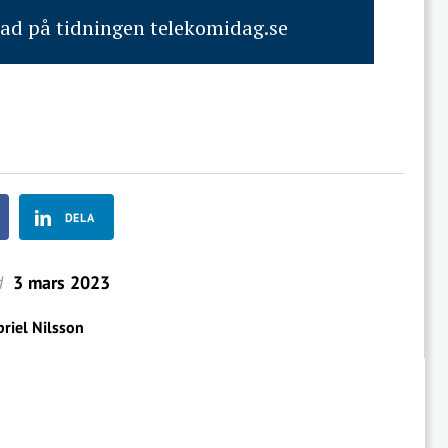
rad på tidningen telekomidag.se
DELA
d
3 mars 2023
riel Nilsson