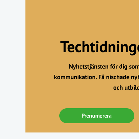
Techtidnin
Nyhetstjänsten för dig so
kommunikation. Få nischade nyh
och utbil
Prenumerera