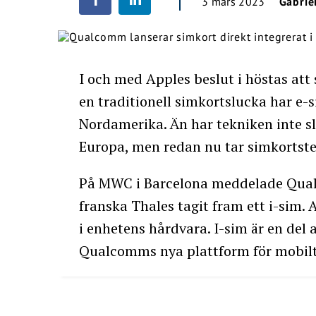
3 mars 2023
Gabrie
I och med Apples beslut i höstas at
en traditionell simkortslucka har e-
Nordamerika. Än har tekniken inte s
Europa, men redan nu tar simkortstek
På MWC i Barcelona meddelade Qual
franska Thales tagit fram ett i-sim. 
i enhetens hårdvara. I-sim är en del
Qualcomms nya plattform för mobilt