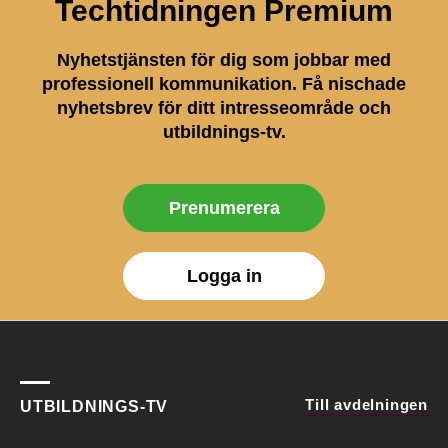
Techtidningen Premium
Nyhetstjänsten för dig som jobbar med
professionell kommunikation. Få nischade
nyhetsbrev för ditt intresseområde och
utbildnings-tv.
Prenumerera
Logga in
Till avdelningen
UTBILDNINGS-TV