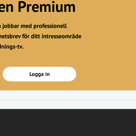
gen Premium
m jobbar med professionell
etsbrev för ditt intresseområde
dnings-tv.
Logga in