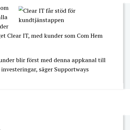
g om
lla
nder
aget Clear IT, med kunder som Com Hem
under blir först med denna appkanal till
a investeringar, säger Supportways