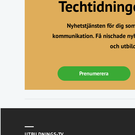
Techtidnin
Nyhetstjänsten för dig so
kommunikation. Få nischade nyh
och utbil
Prenumerera
UTBILDNINGS-TV