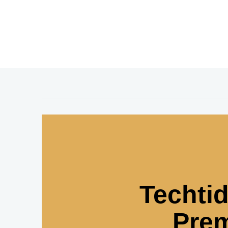
Techti
Pre