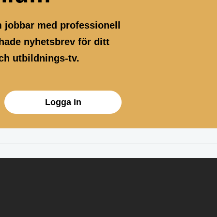
m jobbar med professionell
ade nyhetsbrev för ditt
h utbildnings-tv.
Logga in