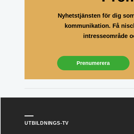
Nyhetstjänsten för dig so
kommunikation. Få nisch
intresseområde oc
Prenumerera
UTBILDNINGS-TV