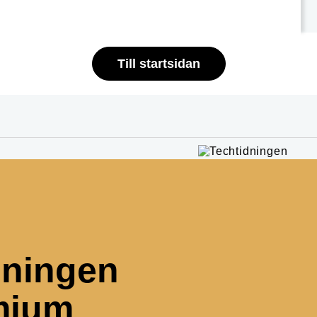
Till startsidan
dningen
mium