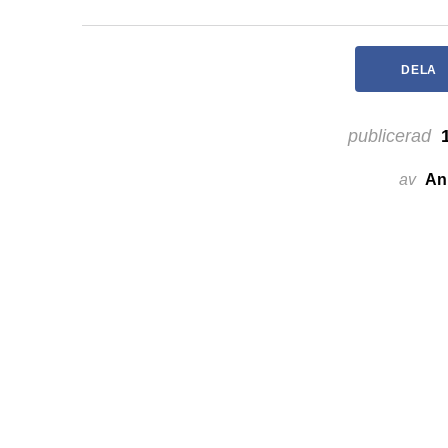
DELA
publicerad
1
av
An