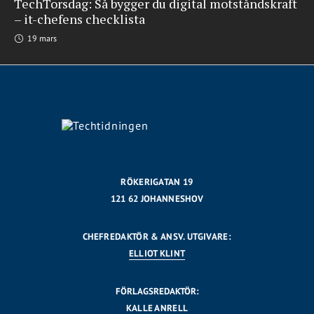
TechTorsdag: Så bygger du digital motståndskraft
– it-chefens checklista
19 mars
RÖKERIGATAN 19
121 62 JOHANNESHOV
CHEFREDAKTÖR & ANSV. UTGIVARE:
ELLIOT KLINT
FÖRLAGSREDAKTÖR:
KALLE ANRELL