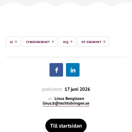
+
+
+
+
AI
CYBERSÄKERHET
HIQ
OT-SÄKERHET
publicerad
17 juni 2026
av
Linus Bengtsson
linus.b@techtidningen.se
Till startsidan