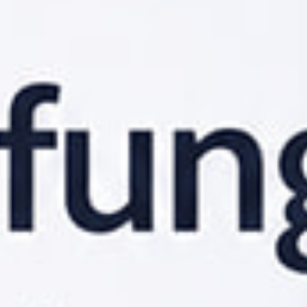
Därför byter Telia namn på
Cygate
Telias systemintegratör vill förtydliga
BRANSCHEN
kopplingen till moderbolaget och ska rekrytera ny
personal.
25 maj 2022
Cygate har funnits länge i it-branschen och är helägt av
Telia sedan 2006, men nu vill man lyfta fram
kopplingen till ägarbolaget med hjälp av ett namnbyte.
Cygate heter numera Telia Cygate
.
– Med vårt nya namn Telia Cygate förtydligar vi