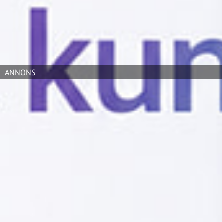
kopplingen mellan varumärkena och därmed vår
förmåga att leverera helhetslösningar för
kommunikation och it, säger Telia Cygates vd Fredrik
Sidmar i ett pressmeddelande.