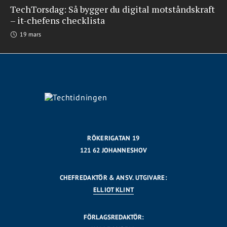
TechTorsdag: Så bygger du digital motståndskraft
– it-chefens checklista
19 mars
RÖKERIGATAN 19
121 62 JOHANNESHOV
CHEFREDAKTÖR & ANSV. UTGIVARE:
ELLIOT KLINT
FÖRLAGSREDAKTÖR: