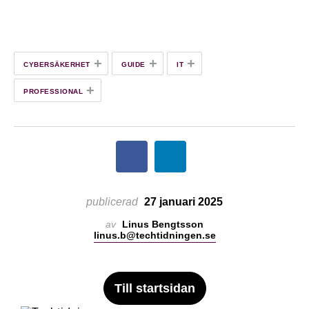
+
+
+
CYBERSÄKERHET
GUIDE
IT
+
PROFESSIONAL
publicerad
27 januari 2025
av
Linus Bengtsson
linus.b@techtidningen.se
Till startsidan