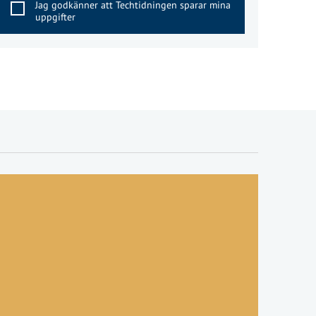
Jag godkänner att Techtidningen sparar mina
uppgifter