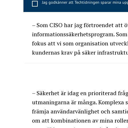
Jag godkänner att Techtidningen sparar mina upp
– Som CISO har jag förtroendet att ö
informationssäkerhetsprogram. Som 
fokus att vi som organisation utveck
kundernas krav på säker infrastruktu
– Säkerhet är idag en prioriterad frå
utmaningarna är många. Komplexa s
främja användarvänlighet och samtidi
om att kombinationen av mina roller