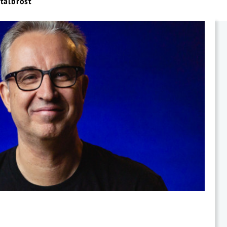
tålbröst