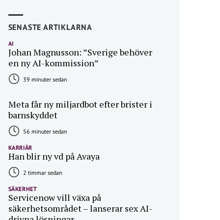
SENASTE ARTIKLARNA
AI
Johan Magnusson: ”Sverige behöver
en ny AI-kommission”
39 minuter sedan
Meta får ny miljardbot efter brister i
barnskyddet
56 minuter sedan
KARRIÄR
Han blir ny vd på Avaya
2 timmar sedan
SÄKERHET
Servicenow vill växa på
säkerhetsområdet – lanserar sex AI-
drivna lösningar