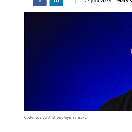
22 juni 2026
Mats S
Codentos vd Anthony Gyursanszky.