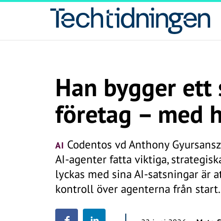
Han bygger ett 
företag – med h
Codentos vd Anthony Gyursanszk
AI
AI-agenter fatta viktiga, strategisk
lyckas med sina AI-satsningar är a
kontroll över agenterna från start.