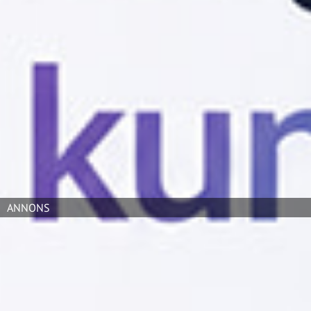
För knappt tio år sedan lämnade Karin Erneholm Telia
och gick till konkurrenten Tele2. Nu återvänder hon till
Telia för att ta sig an rollen som head of product
management B2B.
Du skriver själv på Linkedin att det känns som att
komma hem. Vad är det du känner igen på Telia och
vad har förändrats?