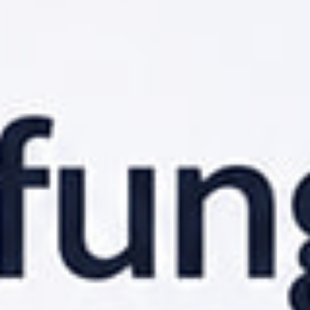
Hon återvänder till chefsroll på
Telia: ”Många kunder vill ha
tydlig kontroll”
Efter nio år på Tele2 återvänder Karin Erneholm
KARRIÄR
till Telia för rollen som head of product management
B2B.
25 juni 2026