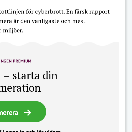
ttlinjen för cyberbrott. En färsk rapport
umera är den vanligaste och mest
t-miljöer.
INGEN PREMIUM
 – starta din
meration
merera