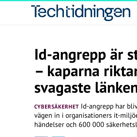
Id-angrepp är s
– kaparna riktar
svagaste länke
Id-angrepp har bliv
CYBERSÄKERHET
vägen in i organisationers it-miljöe
händelser och 600 000 säkerhets