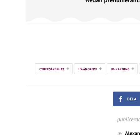
Redan prenumerant
+
+
+
CYBERSÄKERHET
ID-ANGREPP
ID-KAPNING
DELA
publicera
av
Alexa