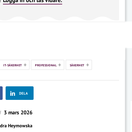
?
Logga in och läs vidare.
+
+
+
IT-SÄKERHET
PROFESSIONAL
SÄKERHET
DELA
d
3 mars 2026
ndra Heymowska