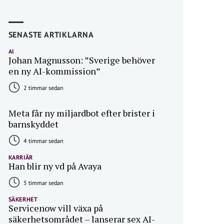
SENASTE ARTIKLARNA
AI
Johan Magnusson: ”Sverige behöver
en ny AI-kommission”
2 timmar sedan
Meta får ny miljardbot efter brister i
barnskyddet
4 timmar sedan
KARRIÄR
Han blir ny vd på Avaya
5 timmar sedan
SÄKERHET
Servicenow vill växa på
säkerhetsområdet – lanserar sex AI-