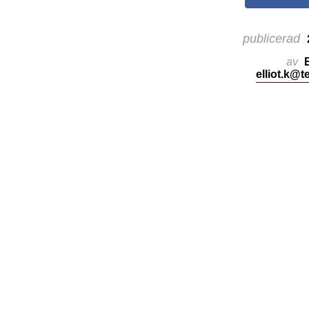
publicerad
av
E
elliot.k@t