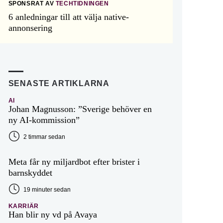
SPONSRAT AV
TECHTIDNINGEN
6 anledningar till att välja native-
annonsering
SENASTE ARTIKLARNA
AI
Johan Magnusson: ”Sverige behöver en
ny AI-kommission”
2 timmar sedan
Meta får ny miljardbot efter brister i
barnskyddet
19 minuter sedan
KARRIÄR
Han blir ny vd på Avaya