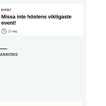
EVENT
Missa inte höstens viktigaste
event!
27 maj
ANNONS