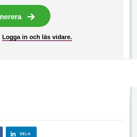
merera
?
Logga in och läs vidare.
DELA