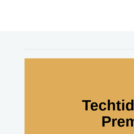
Techti
Pre