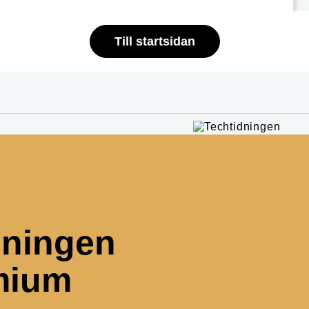
Till startsidan
dningen
mium