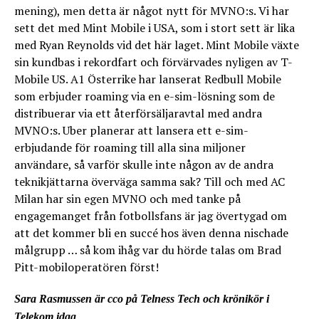
mening), men detta är något nytt för MVNO:s. Vi har
sett det med Mint Mobile i USA, som i stort sett är lika
med Ryan Reynolds vid det här laget. Mint Mobile växte
sin kundbas i rekordfart och förvärvades nyligen av T-
Mobile US. A1 Österrike har lanserat Redbull Mobile
som erbjuder roaming via en e-sim-lösning som de
distribuerar via ett återförsäljaravtal med andra
MVNO:s. Uber planerar att lansera ett e-sim-
erbjudande för roaming till alla sina miljoner
användare, så varför skulle inte någon av de andra
teknikjättarna överväga samma sak? Till och med AC
Milan har sin egen MVNO och med tanke på
engagemanget från fotbollsfans är jag övertygad om
att det kommer bli en succé hos även denna nischade
målgrupp … så kom ihåg var du hörde talas om Brad
Pitt-mobiloperatören först!
Sara Rasmussen är cco på Telness Tech och krönikör i
Telekom idag