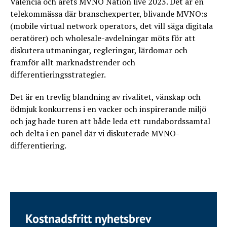
Valencia och årets MVNO Nation live 2023. Det är en
telekommässa där branschexperter, blivande MVNO:s
(mobile virtual network operators, det vill säga digitala
oeratörer) och wholesale-avdelningar möts för att
diskutera utmaningar, regleringar, lärdomar och
framför allt marknadstrender och
differentieringsstrategier.
Det är en trevlig blandning av rivalitet, vänskap och
ödmjuk konkurrens i en vacker och inspirerande miljö
och jag hade turen att både leda ett rundabordssamtal
och delta i en panel där vi diskuterade MVNO-
differentiering.
Kostnadsfritt nyhetsbrev