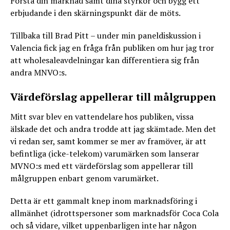
Förstå din marknad samt dina styrkor och bygg ett
erbjudande i den skärningspunkt där de möts.
Tillbaka till Brad Pitt – under min paneldiskussion i
Valencia fick jag en fråga från publiken om hur jag tror
att wholesaleavdelningar kan differentiera sig från
andra MNVO:s.
Värdeförslag appellerar till målgruppen
Mitt svar blev en vattendelare hos publiken, vissa
älskade det och andra trodde att jag skämtade. Men det
vi redan ser, samt kommer se mer av framöver, är att
befintliga (icke-telekom) varumärken som lanserar
MVNO:s med ett värdeförslag som appellerar till
målgruppen enbart genom varumärket.
Detta är ett gammalt knep inom marknadsföring i
allmänhet (idrottspersoner som marknadsför Coca Cola
och så vidare, vilket uppenbarligen inte har någon