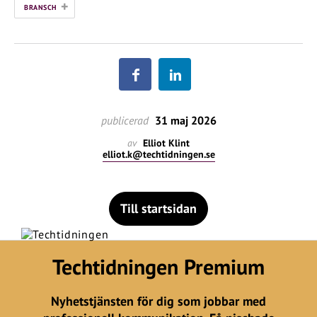
+
BRANSCH
publicerad
31 maj 2026
av
Elliot Klint
elliot.k@techtidningen.se
Till startsidan
Techtidningen Premium
Nyhetstjänsten för dig som jobbar med