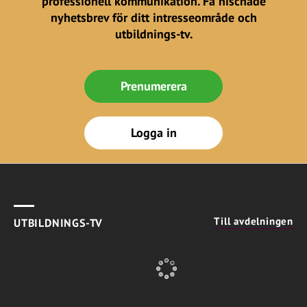
professionell kommunikation. Få nischade
nyhetsbrev för ditt intresseområde och
utbildnings-tv.
Prenumerera
Logga in
Till avdelningen
UTBILDNINGS-TV