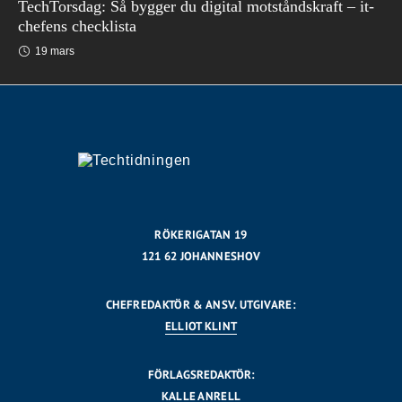
TechTorsdag: Så bygger du digital motståndskraft – it-
chefens checklista
19 mars
RÖKERIGATAN 19
121 62 JOHANNESHOV
CHEFREDAKTÖR & ANSV. UTGIVARE:
ELLIOT KLINT
FÖRLAGSREDAKTÖR:
KALLE ANRELL