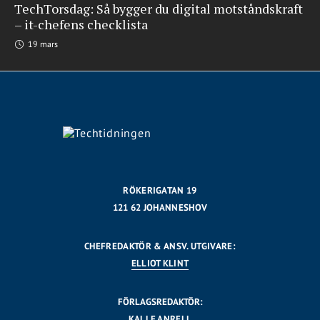
TechTorsdag: Så bygger du digital motståndskraft
– it-chefens checklista
19 mars
RÖKERIGATAN 19
121 62 JOHANNESHOV
CHEFREDAKTÖR & ANSV. UTGIVARE:
ELLIOT KLINT
FÖRLAGSREDAKTÖR:
KALLE ANRELL