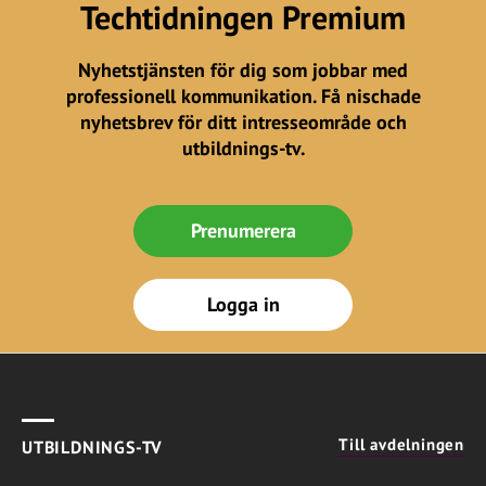
Techtidningen Premium
Nyhetstjänsten för dig som jobbar med
professionell kommunikation. Få nischade
nyhetsbrev för ditt intresseområde och
utbildnings-tv.
Prenumerera
Logga in
Till avdelningen
UTBILDNINGS-TV