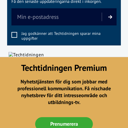
Få den senaste uppdateringarna direkt i inkorgen.
Jag godkänner att Techtidningen sparar mina
uppgifter
Techtidningen Premium
Nyhetstjänsten för dig som jobbar med
professionell kommunikation. Få nischade
nyhetsbrev för ditt intresseområde och
utbildnings-tv.
Prenumerera