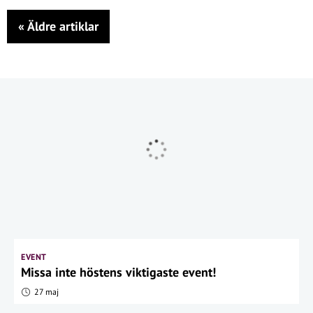
«
Äldre artiklar
EVENT
Missa inte höstens viktigaste event!
27 maj