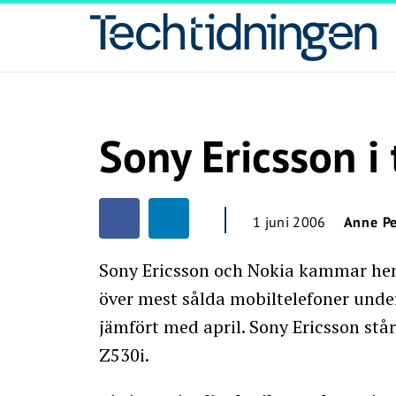
Sony Ericsson i
1 juni 2006
Anne Pe
Sony Ericsson och Nokia kammar hem
över mest sålda mobiltelefoner under
jämfört med april. Sony Ericsson st
Z530i.