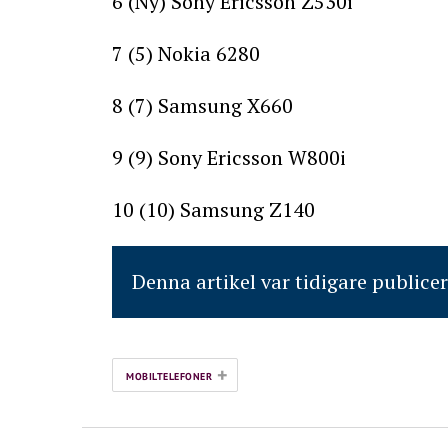
6 (Ny) Sony Ericsson Z530i
7 (5) Nokia 6280
8 (7) Samsung X660
9 (9) Sony Ericsson W800i
10 (10) Samsung Z140
Denna artikel var tidigare publice
+
MOBILTELEFONER