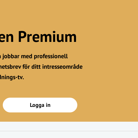
gen Premium
m jobbar med professionell
etsbrev för ditt intresseområde
dnings-tv.
Logga in