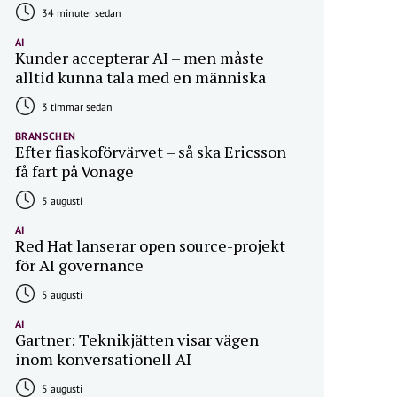
34 minuter sedan
AI
Kunder accepterar AI – men måste
alltid kunna tala med en människa
3 timmar sedan
BRANSCHEN
Efter fiaskoförvärvet – så ska Ericsson
få fart på Vonage
5 augusti
AI
Red Hat lanserar open source-projekt
för AI governance
5 augusti
AI
Gartner: Teknikjätten visar vägen
inom konversationell AI
5 augusti