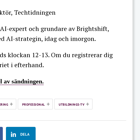
ktör, Techtidningen
 AI-expert och grundare av Brightshift,
d AI-strategin, idag och imorgon.
ds klockan 12-13. Om du registrerar dig
iet i efterhand.
l av sändningen.
+
+
+
ERING
PROFESSIONAL
UTBILDNINGS-TV
DELA