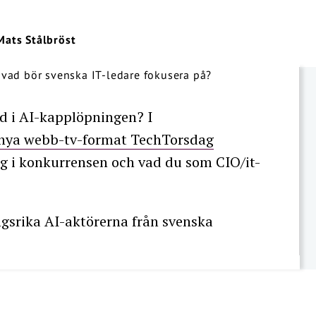
Mats Stålbröst
d i AI-kapplöpningen? I
nya webb-tv-format TechTorsdag
sig i konkurrensen och vad du som CIO/it-
ngsrika AI-aktörerna från svenska