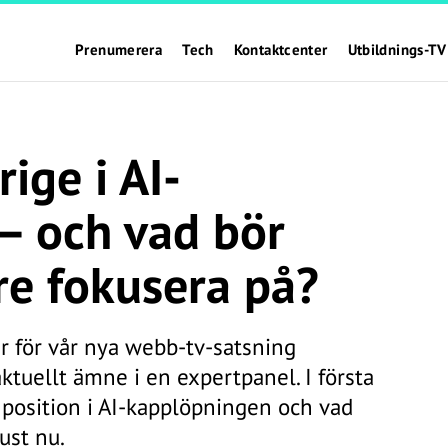
Prenumerera
Tech
Kontaktcenter
Utbildnings-TV
rige i AI-
– och vad bör
re fokusera på?
 för vår nya webb-tv-satsning
aktuellt ämne i en expertpanel. I första
 position i AI-kapplöpningen och vad
ust nu.