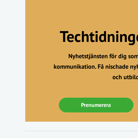
Techtidnin
Nyhetstjänsten för dig so
kommunikation. Få nischade nyh
och utbil
Prenumerera