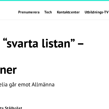
Prenumerera
Tech
Kontaktcenter
Utbildnings-TV
 “svarta listan” –
ner
elia går emot Allmänna
ts Stålbröst