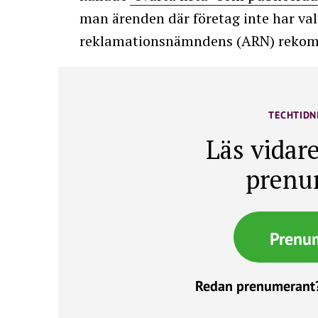
man ärenden där företag inte har val
reklamationsnämndens (ARN) rekom
TECHTIDN
Läs vidare
prenu
Prenu
Redan prenumerant