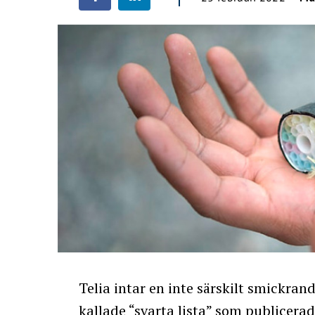
Telia intar en inte särskilt smickra
kallade
“svarta lista” som publicerad