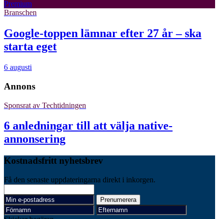
Premium
Branschen
Google-toppen lämnar efter 27 år – ska
starta eget
6 augusti
Annons
Sponsrat av
Techtidningen
6 anledningar till att välja native-
annonsering
Kostnadsfritt nyhetsbrev
Få den senaste uppdateringarna direkt i inkorgen.