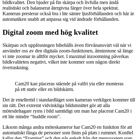
bildkvalitet. Den bjuder på fin skärpa och livfulla men ändå
realistiskt och balanserat återgivna färger över hela spektrat.
Kameran presterar också bra i lite sämre ljusförhållanden och här är
automatiken snabb att anpassa sig vid ändrade förhållanden.
Digital zoom med hög kvalitet
Skärpan och upplösningen bibehålls även förvånansvärt väl när vi
använder oss av den digitala zoom-funktionen, åtminstone så länge
vi inte zoomar in alltför mycket. I maximal inzoomning påverkas
bildkvaliteten negativt, vilket inte kommer som någon direkt
överraskning.
Cam20 kan placeras stående på valfri yta eller monteras
på ett stativ eller en bildskärm.
Det är emellertid i standardläget som kameran verkligen kommer till
sin rätt. Det extremt vidvinkliga bildutsnittet gör att alla
mötesdeltagare ryms i bild samtidigt om man har placerat Cam20 i
ett lite mindre “huddle room”.
Liksom många andra möteskameror har Cam20 en funktion för att
automatiskt fånga de personer som finns på plats i rummet. Konftel
kallar den “Framing” och den nås enkelt från det menysystem som