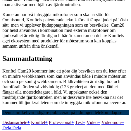
man aktiverar med hjälp av fjärrkontrollen.
Kameran har två inbyggda mikrofoner som ska ha stöd för
Omnisound, Konftels patenterade teknik för att fånga ljudet på bästa
sätt, men vi upplever ljudupptagningen som en besvikelse. Cam20
bör helst användas i kombination med externa mikrofoner om
ljudkvalitet är viktig för dig och här är kameran en del av Konftels
eget ekosystem med produkter för mötesrum som kan kopplas
samman utifrån dina önskemål.
Sammanfattning
Konftel Cam20 kommer inte att göra dig besviken om du letar efter
en mindre webbkamera som kan användas både i mindre mötesrum
och som personlig webbkamera. Bildkvaliteten är riktigt bra och
framförallt är den så vidvinklig (123 grader) att den med lätthet
fångar alla mötesdeltagare i bild. Vi uppskattar också den
medföljande fjärrkontrollen men är dessvärre lite besvikna när det
kommer till ljudkvaliteten som de inbyggda mikrofonerna levererar.
Denna artikel var tidigare publicerad på tidningen telekomidag.se
Distansarbete
+
Konftel
+
Professional
+
Test
+
Video
+
Videomöte
+
Dela
Dela