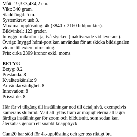
Mått: 19,3×3,4×4,2 cm.
Vikt: 340 gram.
Sladdlängd: 5 m.
Systemkrav: usb 3.
Maximal upplösning: 4k (3840 x 2160 bildpunkter).
Bildvinkel: 123 grader.
Inbyggd mikrofon: ja, två stycken (inaktiverade vid leverans).
Övrigt: Inyggd hdmi-port kan användas för att skicka bildsignalen
vidare till extern utrustning.
Pris: cirka 2399 kronor exkl. moms.
BETYG
Betyg: 8,2
Prestanda: 8
Kvalitetskänsla: 9
Användarvänlighet: 8
Innovation: 8
Prisvärde: 8
Här får vi tillgång till inställningar ned till detaljnivå, exempelvis
kamerans slutartid. Värt att lyftas fram är möjligheterna att lagra
färdiga inställningar för zoom och bildutsnitt, som sedan kan
återkallas genom ett snabbt knapptryck.
Cam20 har stöd för 4k-upplösning och ger oss riktigt bra