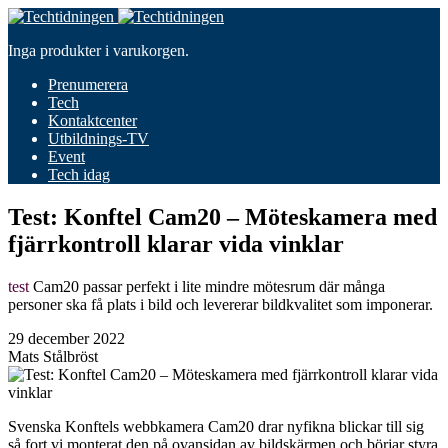
Inga produkter i varukorgen.
Prenumerera
Tech
Kontaktcenter
Utbildnings-TV
Event
Tech idag
Test: Konftel Cam20 – Möteskamera med
fjärrkontroll klarar vida vinklar
test
Cam20 passar perfekt i lite mindre mötesrum där många
personer ska få plats i bild och levererar bildkvalitet som imponerar.
29 december 2022
Mats Stålbröst
Svenska Konftels webbkamera Cam20 drar nyfikna blickar till sig
så fort vi monterat den på ovansidan av bildskärmen och börjar styra