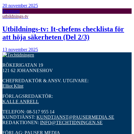
20 november 2025
Premium
utbildnings-tv
Utbildnings-tv: It-chefens checklista för
att höja säkerheten (Del 2/3)
13 november 2025
RÖKERIGATAN 19
121 62 JOHANNESHOV
CHEFREDAKTÖR & ANSV. UTGIVARE:
Elliot Klint
FÖRLAGSREDAKTÖR:
KALLE ANRELL
TELEFON: 08-517 955 14
KUNDTJÄNST:
KUNDTJANST@PAUSERMEDIA.SE
REDAKTIONEN:
INFO@TECHTIDNINGEN.SE
FÖRLAG: PAUSER MEDIA