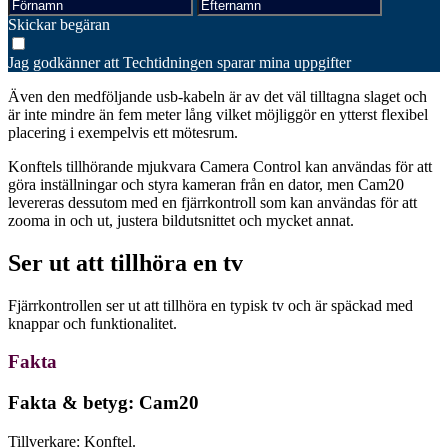
Skickar begäran
Jag godkänner att Techtidningen sparar mina uppgifter
Även den medföljande usb-kabeln är av det väl tilltagna slaget och
är inte mindre än fem meter lång vilket möjliggör en ytterst flexibel
placering i exempelvis ett mötesrum.
Konftels tillhörande mjukvara Camera Control kan användas för att
göra inställningar och styra kameran från en dator, men Cam20
levereras dessutom med en fjärrkontroll som kan användas för att
zooma in och ut, justera bildutsnittet och mycket annat.
Ser ut att tillhöra en tv
Fjärrkontrollen ser ut att tillhöra en typisk tv och är späckad med
knappar och funktionalitet.
Fakta
Fakta & betyg: Cam20
Tillverkare: Konftel.