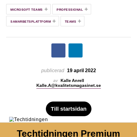
+
+
MICROSOFT TEAMS
PROFESSIONAL
+
+
SAMARBETSPLATTFORM
TEAMS
publicerad
19 april 2022
av
Kalle Anrell
Kalle.A@kvalitetsmagasinet.se
Till startsidan
Techtidningen Premium